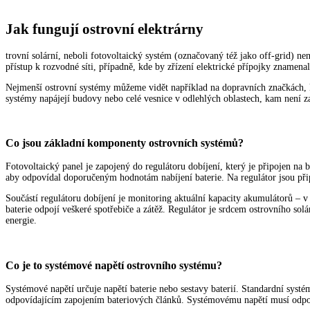
Jak fungují ostrovní elektrárny
trovní solární, neboli fotovoltaický systém (označovaný též jako off-grid) n
přístup k rozvodné síti, případně, kde by zřízení elektrické přípojky znamen
Nejmenší ostrovní systémy můžeme vidět například na dopravních značkách, ka
systémy napájejí budovy nebo celé vesnice v odlehlých oblastech, kam není z
Co jsou základní komponenty ostrovních systémů?
Fotovoltaický panel je zapojený do regulátoru dobíjení, který je připojen na ba
aby odpovídal doporučeným hodnotám nabíjení baterie. Na regulátor jsou při
Součástí regulátoru dobíjení je monitoring aktuální kapacity akumulátorů – v 
baterie odpojí veškeré spotřebiče a zátěž. Regulátor je srdcem ostrovního sol
energie.
Co je to systémové napětí ostrovního systému?
Systémové napětí určuje napětí baterie nebo sestavy baterií. Standardní sy
odpovídajícím zapojením bateriových článků. Systémovému napětí musí odpovíd