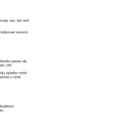
dovány tam, kde není
istikované ostrovní
olárního panelu tak,
nebo 24V.
zika úplného vybití
 přísun a výdej
 dosáhnout
ny.