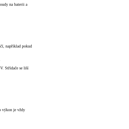
oudy na baterii a
čí, například pokud
.
. Střídače se liší
ho výkon je vždy