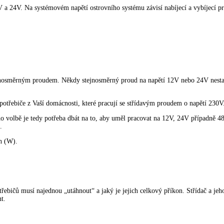
 a 24V. Na systémovém napětí ostrovního systému závisí nabíjecí a vybíjecí pr
stejnosměrným proudem. Někdy stejnosměrný proud na napětí 12V nebo 24V nesta
potřebiče z Vaší domácnosti, které pracují se střídavým proudem o napětí 230V
 volbě je tedy potřeba dbát na to, aby uměl pracovat na 12V, 24V případně 48V
.
h (W).
třebičů musí najednou „utáhnout“ a jaký je jejich celkový příkon. Střídač a je
t.