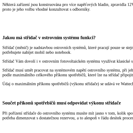
Některá zařízení jsou konstruována pro více napěťových hladin, zpravidla 12V
proto je jeho volbu vhodné konzultovat s odborníky.
Jakou má střídač v ostrovním systému funkci?
Střídač (měnič) je nadstavbou ostrovních systémů, které pracují pouze se 
potřebujete nabíjet mobil nebo notebook.
Střídač Vám dovolí i v ostrovním fotovoltaickém systému využívat klasické s
Střídač musí umět pracovat na systémovém napětí ostrovního systému, při jeho
podle maximálního celkového příkonu spotřebičů, které lze na střídač připojit
Údaj o maximálním příkonu spotřebičů (výkonu střídače) se udává ve Wattec
Součet příkonů spotřebičů musí odpovídat výkonu střídače
Při pořízení střídače do ostrovního systému musíte mít jasno v tom, kolik spo
potřeba dimenzovat s dostatečnou rezervou, a to alespoň v řádu desítek procen