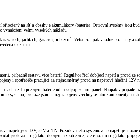
ení připojený na síť a obsahuje akumulátory (baterie). Ostrovní systémy jsou bu
alo vynaložení velmi vysokých nákladů.
ravanech, jachtách, garážích, u bazénů. Větší jsou pak vhodné pro chaty a sof
avedena elektřina.
terii, případně sestavu více baterií. Regulátor řídí dobíjecí napětí a proud ze s
pojeny i spotřebiče pracující na stejnosměrný proud na napěťové hladině 12V 
případě rizika přebíjení baterie od ní odpojí solární panel. Naopak v případě ri
árního systému, protože jsou na něj napojeny všechny ostatní komponenty a řídí
stémová napětí jsou 12V, 24V a 48V. Požadovaného systémového napětí je možné
at především regulátor dobíjení a spotřebiče, které jsou na regulátor připoje